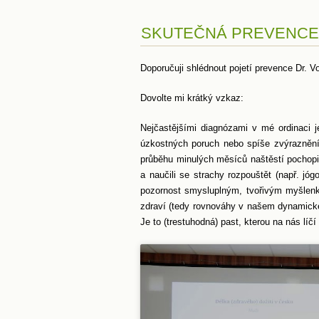
SKUTEČNÁ PREVENCE D
Doporučuji shlédnout pojetí prevence Dr. V
Dovolte mi krátký vzkaz:
Nejčastějšími diagnózami v mé ordinaci j
úzkostných poruch nebo spíše zvýraznění ú
průběhu minulých měsíců naštěstí pochopil
a naučili se strachy rozpouštět (např. jó
pozornost smysluplným, tvořivým myšlenk
zdraví (tedy rovnováhy v našem dynamick
Je to (trestuhodná) past, kterou na nás lí