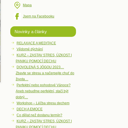
Mapa
Jsem na Facebooku
Novinky a články
RELAXACE A MEDITACE
Vědomé dýchání
KURZ – ZASTAV STRES, ÚZKOST I
PANIKU POMOCÍ DECHU
DOVOLENÁ S JÓGOU 2023…
Zbavte se stresu a načerpejte chuť do
života…
Perfektní nebo pohodové Vánoce?
Aneb nebuďme perfektní, stačí být
dobrý…
Workshop – Léčba stresu dechem
DECH A EMOCE
Co dělat než dostanu termín?
KURZ – ZASTAV STRES, ÚZKOST I
PANIKU POMOCÍ DECHU