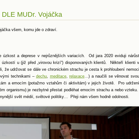
LE MUDr. Vojáčka
ojáčka všem, komu jde o zdraví.
e úzkost a deprese v nejrůznějších variacích. Od jara 2020 eviduji nárůs
zkostí u (již před „virovou krizí“) disponovaných klientů. Někteří klienti 
i, že udržovat se dále ve chronickém strachu je cesta k prohloubení nemoc
govými technikami –
dechu
,
meditace
,
relaxace
…) a naučili se věnovat svo
ám a emocím (potažmo vztahům či aktivitám) v jejich životě. Pro udržen
ém organismu) je nezbytné přestat podléhat emocím strachu a nebo vzteku
čí nynější svět médií, světové politiky… Přeji nám všem hodně odolnosti.