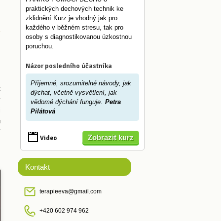
praktických dechových technik ke
zklidnění Kurz je vhodný jak pro
každého v běžném stresu, tak pro
osoby s diagnostikovanou úzkostnou
poruchou.
Názor posledního účastníka
Příjemné, srozumitelné návody, jak
t
dýchat, včetně vysvětlení, jak
v
vědomé dýchání funguje.
Petra
i
Pilátová
u
í
Zobrazit kurz
Video
.
Kontakt
terapieeva@gmail.com
+420 602 974 962