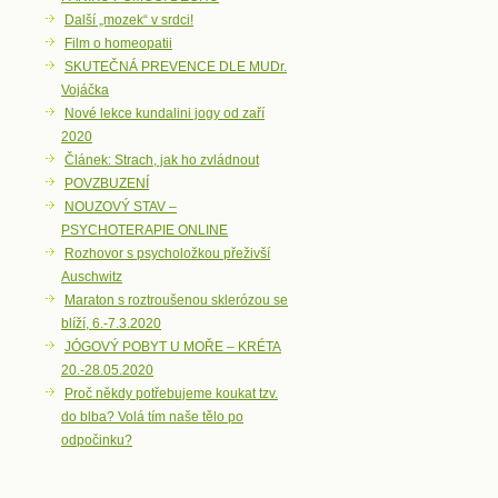
Další „mozek“ v srdci!
Film o homeopatii
SKUTEČNÁ PREVENCE DLE MUDr.
Vojáčka
Nové lekce kundalini jogy od zaří
2020
Článek: Strach, jak ho zvládnout
POVZBUZENÍ
NOUZOVÝ STAV –
PSYCHOTERAPIE ONLINE
Rozhovor s psycholožkou přeživší
Auschwitz
Maraton s roztroušenou sklerózou se
blíží, 6.-7.3.2020
JÓGOVÝ POBYT U MOŘE – KRÉTA
20.-28.05.2020
Proč někdy potřebujeme koukat tzv.
do blba? Volá tím naše tělo po
odpočinku?