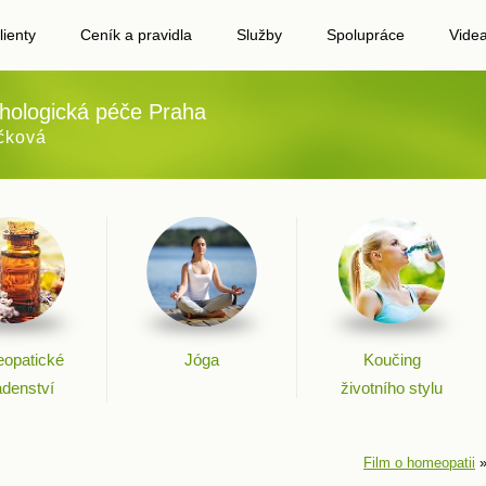
lienty
Ceník a pravidla
Služby
Spolupráce
Vide
hologická péče Praha
čková
opatické
Jóga
Koučing
adenství
životního stylu
Film o homeopatii