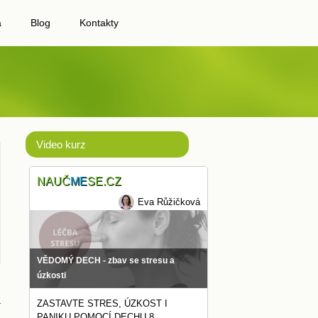
a
Blog
Kontakty
Video kurz
NAUČ
ME
SE.CZ
Eva Růžičková
VĚDOMÝ DECH - zbav se stresu a
úzkosti
»
ZASTAVTE STRES, ÚZKOST I
PANIKU POMOCÍ DECHU 8